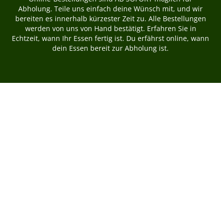
Abholung. Teile uns einfach deine Wünsch mit, und wir
bereiten es innerhalb kürzester Zeit zu. Alle Bestellungen
werden von uns von Hand bestätigt. Erfahren Sie in
Echtzeit, wann Ihr Essen fertig ist. Du erfährst online, wann
dein Essen bereit zur Abholung ist.
Tischreservierung
Menü & Bestellen